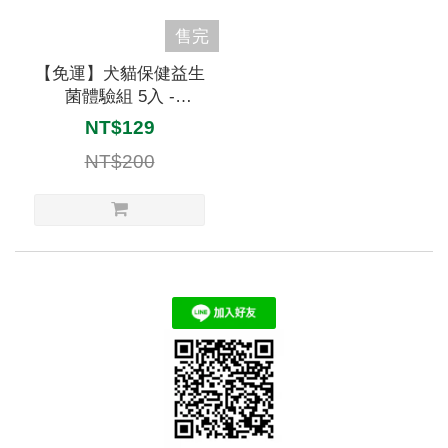
售完
【免運】犬貓保健益生
菌體驗組 5入 -
Oh!Pet®
NT$129
NT$200