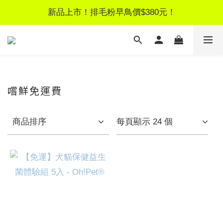
新品上市！排毛粉早鳥價$380元！
新品上市！排毛粉早鳥價$380元！
新客獨享！註冊領$100元優惠券
LINE好友募集｜加好友領$50見面禮
新品上市！排毛粉早鳥價$380元！
嚐鮮免運費
商品排序
每頁顯示 24 個