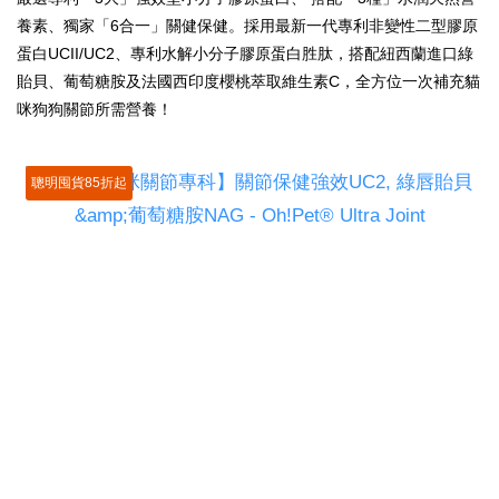
養素、獨家「6合一」關健保健。採用最新一代專利非變性二型膠原
蛋白UCII/UC2、專利水解小分子膠原蛋白胜肽，搭配紐西蘭進口綠
貽貝、葡萄糖胺及法國西印度櫻桃萃取維生素C，全方位一次補充
貓
咪狗狗
關節所需營養！
聰明囤貨85折起