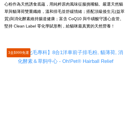
心粉作為天然誘食底蘊，用純粹原肉風味征服挑嘴貓。嚴選天然貓
草與貓薄荷雙重纖維，溫和排毛並舒緩情緒；搭配頂級後生元(益萃
質)與消化酵素維持腸道健康；富含 CoQ10 與牛磺酸守護心血管。
堅持 Clean Label 零化學賦形劑，給貓咪最真實的天然營養！
3盒$999免運