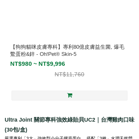
【狗狗貓咪皮膚專科】專利80億皮膚益生菌, 爆毛
鱉蛋粉&鋅 - Oh!Pet® Skin-5
NT$980 ~ NT$9,996
NT$11,760
Ultra Joint 關節專科強效綠貽貝UC2｜台灣雞肉口味
(30包/盒)
嚴選專利「3大」強效型小分子膠原蛋白、 搭配「3種」水潤天然營