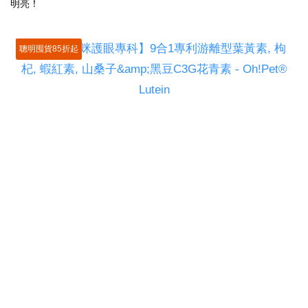
明亮
！
聰明囤貨85折起