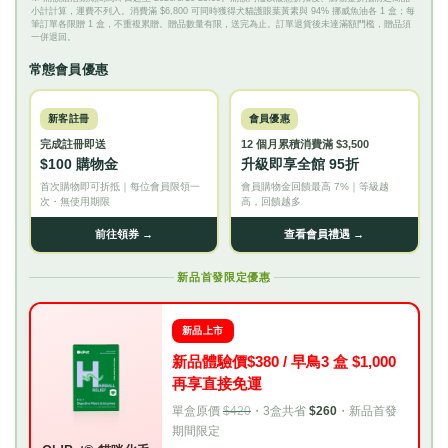
小計計算，運費不列入。消費滿 $6,800 可同時獲得犬貓護眼葉黃素與 94% 挪威魚油各 1 盒；每
筆訂單各限贈 1 盒，不重複累贈。贈品數量有限，送完為止。訂單退貨後未達滿額門檻，贈品須
一併退回。
常態會員優惠
新客註冊
會員優惠
完成註冊即送
12 個月累積消費滿 $3,500
$100 購物金
升級即享全館 95折
首次購物即可折抵｜每位會員限領一
會員購物金回饋最高 7%｜等級越
次・無使用期限
高，回饋越多
前往領券 →
查看會員禮遇 →
新品首發限定優惠
新品上市
新品體驗價$380 / 早鳥3 盒 $1,000
再享直接免運
單盒原價
$420
・3盒共省
$260
・新品首發
期間限定