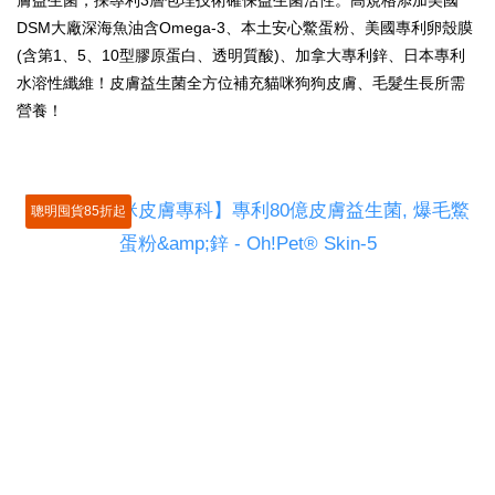
膚益生菌，採專利3層包埋技術確保益生菌活性。高規格添加美國
DSM大廠深海魚油含Omega-3、本土安心鱉蛋粉、美國專利卵殼膜
(含第1、5、10型膠原蛋白、透明質酸)、加拿大專利鋅、日本專利
水溶性纖維！皮膚益生菌全方位補充貓咪狗狗皮膚、毛髮生長所需
營養！
聰明囤貨85折起