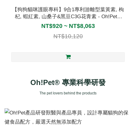
【狗狗貓咪護眼專科】9合1專利游離型葉黃素, 枸
杞, 蝦紅素, 山桑子&黑豆C3G花青素 - Oh!Pet®
Lutein
NT$920 ~ NT$8,063
NT$10,120
Oh!Pet® 專業科學研發
The pet lovers behind the products