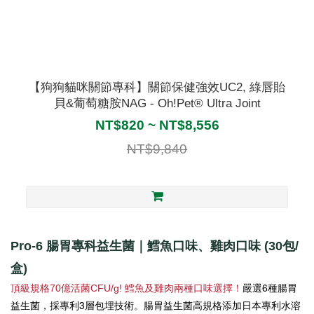
【狗狗貓咪關節專科】關節保健強效UC2, 綠唇貽
貝&葡萄糖胺NAG - Oh!Pet® Ultra Joint
NT$820 ~ NT$8,556
NT$9,840
Pro-6 腸胃專科益生菌｜鱈魚口味、雞肉口味 (30包/
盒)
6
頂級規格70億活菌CFU/g! 鱈魚及雞肉兩種口味選擇！
嚴選
種腸胃
3
益生菌，採專利
層包埋技術。腸胃益生菌高規格添加日本專利水溶