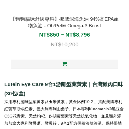
【狗狗貓咪舒緩專科】挪威深海魚油 94%高EPA寵
物魚油 - Oh!Pet® Omega-3 Boost
NT$850 ~ NT$8,796
NT$10,200
Lutein Eye Care 9合1游離型葉黃素｜台灣雞肉口味
(30包/盒)
採用專利游離型葉黃素及玉米黃素，黃金比例10:2 。搭配美國專利
紅藻萃取蝦紅素、義大利專利山桑子、日本專利Kuromanin®黑豆含
C3G花青素、天然枸杞、β-胡蘿蔔素等天然抗氧化物，並且額外添
加加拿大專利酵母硒、酵母鋅，9合1配方保養淚腺淚溝、
保持眼睛