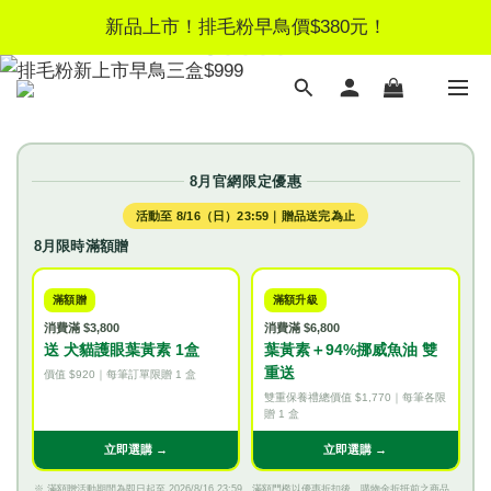
新品上市！排毛粉早鳥價$380元！
新品上市！排毛粉早鳥價$380元！
新客獨享！註冊領$100元優惠券
LINE好友募集｜加好友領$50見面禮
8月官網限定優惠
新品上市！排毛粉早鳥價$380元！
活動至 8/16（日）23:59｜贈品送完為止
8月限時滿額贈
滿額贈
滿額升級
消費滿 $3,800
消費滿 $6,800
送 犬貓護眼葉黃素 1盒
葉黃素＋94%挪威魚油 雙
重送
價值 $920｜每筆訂單限贈 1 盒
雙重保養禮總價值 $1,770｜每筆各限
贈 1 盒
立即選購 →
立即選購 →
※ 滿額贈活動期間為即日起至 2026/8/16 23:59。滿額門檻以優惠折扣後、購物金折抵前之商品