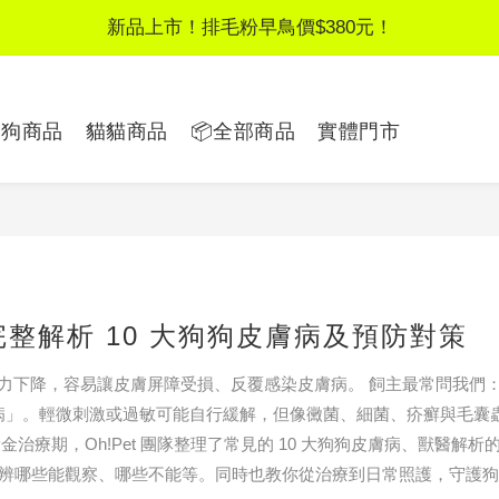
新品上市！排毛粉早鳥價$380元！
新品上市！排毛粉早鳥價$380元！
新客獨享！註冊領$100元優惠券
狗狗商品
貓貓商品
📦全部商品
實體門市
LINE好友募集｜加好友領$50見面禮
新品上市！排毛粉早鳥價$380元！
整解析 10 大狗狗皮膚病及預防對策
力下降，容易讓皮膚屏障受損、反覆感染皮膚病。 飼主最常問我們
膚病」。輕微刺激或過敏可能自行緩解，但像黴菌、細菌、疥癬與毛囊
療期，Oh!Pet 團隊整理了常見的 10 大狗狗皮膚病、獸醫解析
分辨哪些能觀察、哪些不能等。同時也教你從治療到日常照護，守護狗