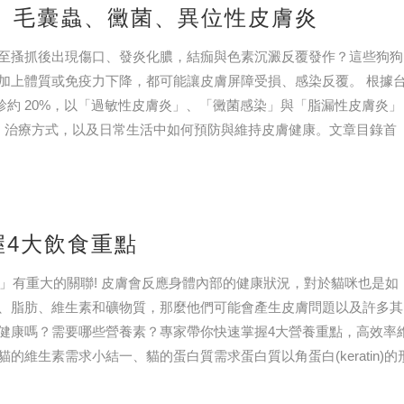
疹、毛囊蟲、黴菌、異位性皮膚炎
至搔抓後出現傷口、發炎化膿，結痂與色素沉澱反覆發作？這些狗狗
加上體質或免疫力下降，都可能讓皮膚屏障受損、感染反覆。 根據
門診約 20%，以「過敏性皮膚炎」、「黴菌感染」與「脂漏性皮膚炎」
病種類、治療方式，以及日常生活中如何預防與維持皮膚健康。文章目錄首
4大飲食重點
衡」有重大的關聯! 皮膚會反應身體內部的健康狀況，對於貓咪也是如
、脂肪、維生素和礦物質，那麼他們可能會產生皮膚問題以及許多其
健康嗎？需要哪些營養素？專家帶你快速掌握4大營養重點，高效率
維生素需求小結一、貓的蛋白質需求蛋白質以角蛋白(keratin)的