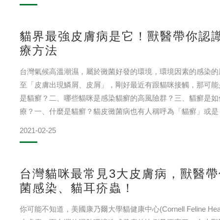
貓界最強皮膚病是它！獸醫帶你認
療方法
台灣氣候高溫潮濕，屬於黴菌好發的環境，環境因素的感染的
至「皮膚出現鱗屑、皮屑」，剛好最近有跟貓咪接觸，那可能是得
是貓癬？二、哪些貓咪是感染貓癬的高風險群？三、貓癬是如
療？一、什麼是貓癬？貓皮黴菌病也有人稱呼為「貓癬」或是「錢癬
的疾
2021-02-25
台灣貓咪最常見3大皮膚病，獸醫
菌感染、貓耳疥蟲！
你可能不知道，美國康乃爾大學貓健康中心(Cornell Feline H