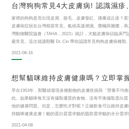
台灣狗狗常見4大皮膚病! 認識濕
家裡的狗狗是否出現皮屑、脫毛、皮膚發紅、搔癢或丘疹？甚
皮膚病症狀在台灣相當常見。氣候高溫潮濕、塵蟎與黴菌，再
灣動物醫院協會（TAHA，2023）統計，犬貓皮膚病佔臨床
最常見。這次就讓獸醫 Dr. Cin 帶你認識常見狗狗皮膚
先，狗狗濕疹算是皮膚病
2021-06-16
想幫貓咪維持皮膚健康嗎？立即掌握
早在1953年，獸醫就發現各種動物的皮膚疾病與「營養不均
此。如果貓咪每天沒有攝取優質的食物、沒有平衡攝取蛋白質
他的健康問題。但是，怎麼吃才對呢？正確飲食可以維持皮膚
持貓咪健康皮膚！貓的蛋白質需求貓的脂肪需求貓的水分需求貓的
式能有效促進皮膚細胞代謝
2021-04-08