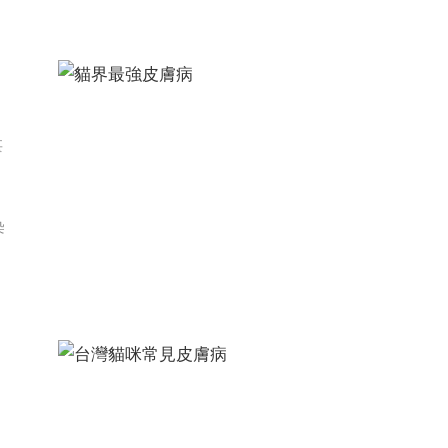
治
甚
染