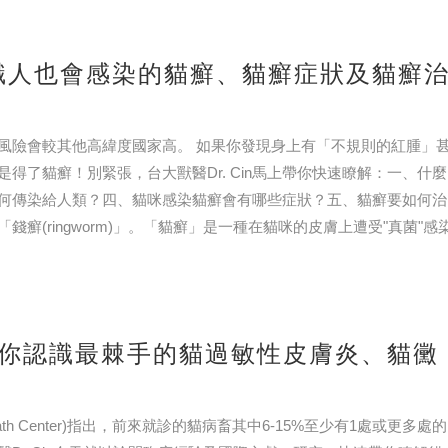
識人也會感染的貓癬、貓癬症狀及貓癬
風險會較其他高緯度國家高。 如果你發現身上有「不規則的紅腫」
了貓癬！別緊張，台大獸醫Dr. Cin馬上帶你快速瞭解：一、什麼
何傳染給人類？四、貓咪感染貓癬會有哪些症狀？五、貓癬要如何治
(ringworm)」。「貓癬」是一種在貓咪的皮膚上遭受"真菌"感
帶你認識最棘手的貓過敏性皮膚炎、貓黴
eath Center)指出，前來就診的貓病畜其中6-15%至少有1處或更多處的