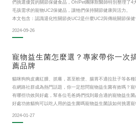
們挑選優質的關節保健食品，Oh!Pet團隊獸醫師特別整理了
毛孩需求的寵物UC2保健品，讓牠們保持關節健康與活力。
本文包含：認識退化性關節炎UC2是什麼UC2與傳統關節保健
物UC2可以跟安適得一起吃嗎寵物UC2品牌推薦 先認識貓狗
2024-09-26
寵物益生菌怎麼選？專家帶你一次
薦品牌
貓咪狗狗皮膚紅腫、抓癢，甚至軟便、腸胃不適拉肚子等各種
在網路社群成為熱門話題，你一定想問寵物益生菌有效嗎？寵
有哪些功效與好處，幫各位毛爸媽們找到最合適的寵物益生菌
好處功效貓狗可以吃人用的益生菌嗎寵物益生菌該如何挑選寵
作用/依賴性嗎寵物益生菌品牌推薦 益生菌是什
2024-01-27