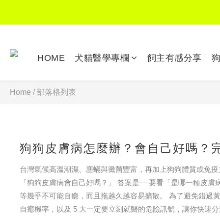
HOME
犬貓醫學專欄
飼主有感分享
Home
/
部落格列表
狗狗皮膚病怎麼辦？會自己好嗎？完
台灣氣候高溫潮濕、塵蟎與黴菌豐富，再加上狗狗體質或免疫
「狗狗皮膚病會自己好嗎？」 答案是— 要看「是哪一種皮
等幾乎不可能自癒，而且拖越久越容易擴散。 為了避免錯過黃金治
自癒機率，以及 5 大一定要立刻就醫的危險訊號，讓你快速