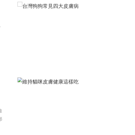
台
維
形