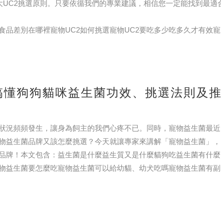
4大UC2挑選原則。只要依循我們的專業建議，相信您一定能找到最適
食品差別在哪裡寵物UC2如何挑選寵物UC2要吃多少吃多久才有效寵
退化性關節炎退化性關節
搞懂狗狗貓咪益生菌功效、挑選法則及
狀況頻頻發生，讓身為飼主的我們心疼不已。同時，寵物益生菌最近
物益生菌品牌又該怎麼挑選？今天就讓專家來講解「寵物益生菌」，
品牌！本文包含：益生菌是什麼益生質又是什麼貓狗吃益生菌有什麼
物益生菌要怎麼吃寵物益生菌可以給幼貓、幼犬吃嗎寵物益生菌有副