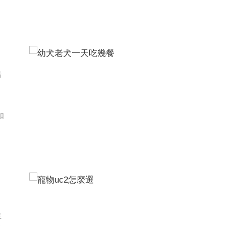
情
如
主