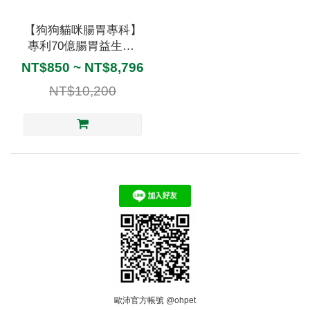
【狗狗貓咪腸胃專科】
專利70億腸胃益生菌,
消化酵素&柿子萃取 -
NT$850 ~ NT$8,796
Oh!Pet® Pro-6
NT$10,200
歐沛官方帳號 @ohpet