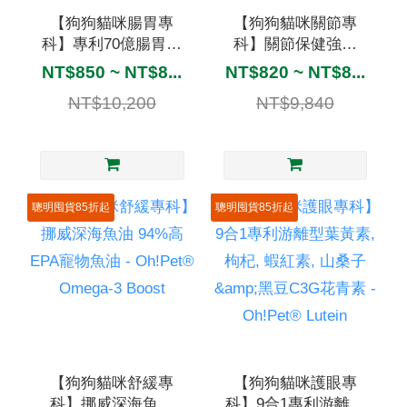
【狗狗貓咪腸胃專
【狗狗貓咪關節專
科】專利70億腸胃益
科】關節保健強效
生菌, 消化酵素&柿子
UC2, 綠唇貽貝&葡萄
NT$850 ~ NT$8...
NT$820 ~ NT$8...
萃取 - Oh!Pet® Pro-6
糖胺NAG - Oh!Pet®
NT$10,200
NT$9,840
Ultra Joint
聰明囤貨85折起
聰明囤貨85折起
【狗狗貓咪舒緩專
【狗狗貓咪護眼專
科】挪威深海魚油
科】9合1專利游離型