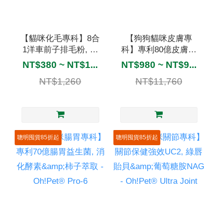
【貓咪化毛專科】8合
【狗狗貓咪皮膚專
1洋車前子排毛粉, 貓
科】專利80億皮膚益
薄荷, 消化酵素＆草飼
生菌, 爆毛鱉蛋粉&鋅
NT$380 ~ NT$1...
NT$980 ~ NT$9...
牛心 - Oh!Pet®
- Oh!Pet® Skin-5
NT$1,260
NT$11,760
Hairball Relief
聰明囤貨85折起
聰明囤貨85折起