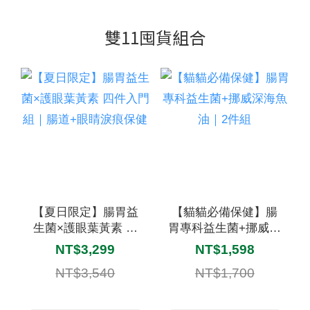
雙11囤貨組合
【夏日限定】腸胃益
【貓貓必備保健】腸
生菌×護眼葉黃素 四
胃專科益生菌+挪威深
件入門組｜腸道+眼睛
海魚油｜2件組
NT$3,299
NT$1,598
淚痕保健
NT$3,540
NT$1,700