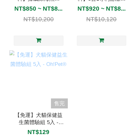
94%高EPA寵物魚油 -
葉黃素, 枸杞, 蝦紅素,
NT$850 ~ NT$8...
NT$920 ~ NT$8...
Oh!Pet® Omega-3
山桑子&黑豆C3G花青
NT$10,200
NT$10,120
Boost
素 - Oh!Pet® Lutein
售完
【免運】犬貓保健益
生菌體驗組 5入 -
Oh!Pet®
NT$129