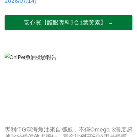
2026/07/14)
安心買【護眼專科9合1葉黃素】 →
專利rTG深海魚油來自挪威，不僅Omega-3濃度超
越94%保健效果絕佳，黃金比例高EPA更是保護