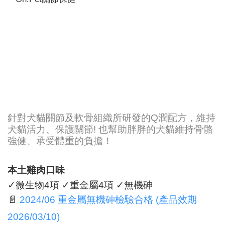
針對犬貓關節及軟骨組織所研發的Q潤配方，維持
犬貓活力、保護關節! 也幫助胖胖的犬貓維持骨骼
強健、承受體重的負擔！
本土雞肉口味
✓微生物4項 ✓重金屬4項 ✓無機砷
📄
2024/06 重金屬無機砷檢驗合格 (產品效期
2026/03/10)