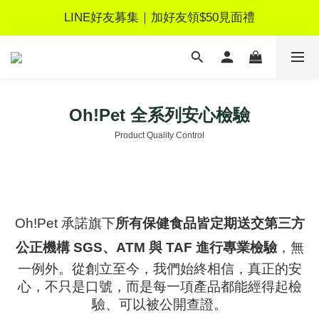
LINE好友募集｜加好友領$50見面禮
新品上市！排毛粉早鳥價$380元！
新品上市！排毛粉早鳥價$380元！
Oh!Pet 全系列安心檢驗
Product Quality Control
Oh!Pet 承諾旗下
所有保健食品皆定期送交第三方
公正機構 SGS、ATM 與 TAF 進行專業檢驗
，無
一例外。從創立至今，我們始終相信，真正的安
心，不只是口號，而是每一項產品都能經得起檢
驗、可以被公開查證。