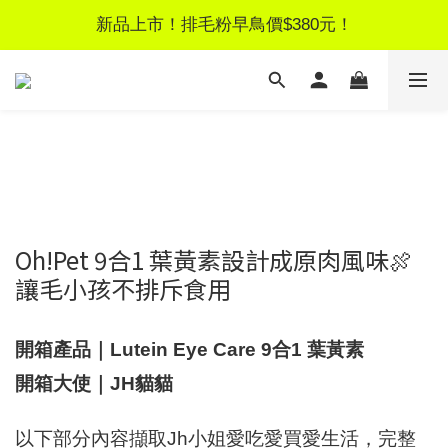
新品上市！排毛粉早鳥價$380元！
新品上市！排毛粉早鳥價$380元！
新客獨享！註冊領$100元優惠券
LINE好友募集｜加好友領$50見面禮
新品上市！排毛粉早鳥價$380元！
Oh!Pet 9合1 葉黃素設計成原肉風味🍖
讓毛小孩不排斥食用
開箱產品｜Lutein Eye Care 9合1 葉黃素
開箱大使｜JH貓貓
以下部分內容擷取Jh小姐愛吃愛買愛生活，完整